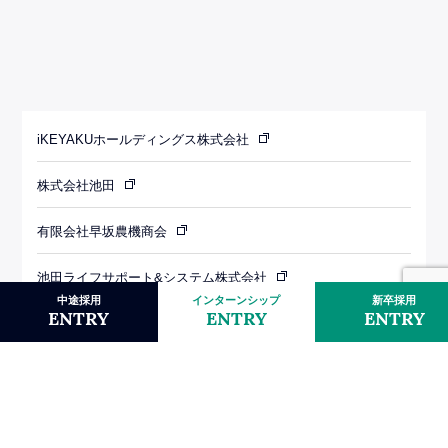
iKEYAKUホールディングス株式会社
株式会社池田
有限会社早坂農機商会
池田ライフサポート&システム株式会社
中途採用
インターンシップ
新卒採用
ENTRY
ENTRY
ENTRY
社会福祉法人わかば会
株式会社池田薬局
FRESHGREEN