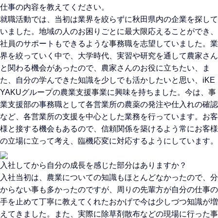
仕事の内容を教えてください。
就職活動では、当初は業界を絞らずに秋田県内の企業を探して
いました。地域の人のお困りごとに最大限応えることができ、
社員のサポートもできるような事務職を志望していました。業
界を絞っていく中で、大学時代、実習や研究を通して農家さん
と関わる機会があったので、農家さんのお役に立ちたい、ま
た、自分の学んできた知識を少しでも活かしたいと思い、iKE
YAKUグループの農業支援事業に興味を持ちました。今は、事
業支援部の事務職として各営業所の農薬の発注や仕入れの確認
など、各営業所の支援を中心とした業務を行っています。お客
様と接する機会もあるので、信頼関係を築けるよう常にお客様
の立場に立って考え、臨機応変に対応するようにしています。
入社してから自分の成長を感じた部分はありますか？
入社当初は、農業についての知識もほとんどなかったので、分
からない事も多かったのですが、周りの先輩方が自分の仕事の
手を止めて丁寧に教えてくれたおかげで今は少しづつ知識が増
えてきました。また、実際に除草剤散布などの現場に行った事