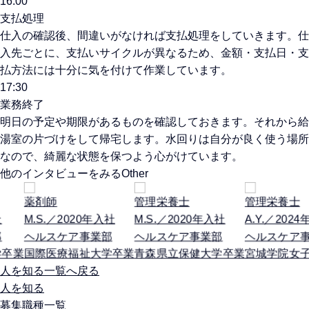
16:00
支払処理
仕入の確認後、間違いがなければ支払処理をしていきます。仕
入先ごとに、支払いサイクルが異なるため、金額・支払日・支
払方法には十分に気を付けて作業しています。
17:30
業務終了
明日の予定や期限があるものを確認しておきます。それから給
湯室の片づけをして帰宅します。水回りは自分が良く使う場所
なので、綺麗な状態を保つよう心がけています。
他のインタビューをみる
Other
剤師
管理栄養士
管理栄養士
.S.／2020年入社
M.S.／2020年入社
A.Y.／2024年入社
ルスケア事業部
ヘルスケア事業部
ヘルスケア事業部
際医療福祉大学卒業
青森県立保健大学卒業
宮城学院女子大学卒
人を知る一覧へ戻る
人を知る
募集職種一覧